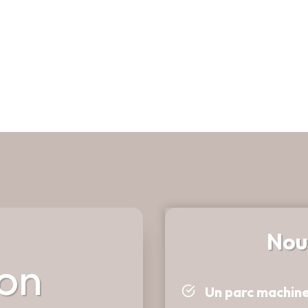
En
Nou
ion
Un parc machin